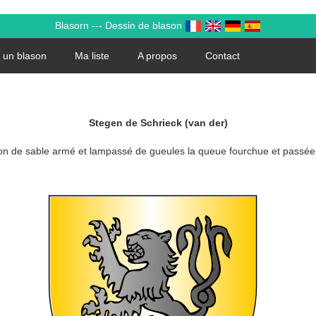
Blasorn --- Dessin de blason
 un blason
Ma liste
A propos
Contact
Stegen de Schrieck (van der)
on de sable armé et lampassé de gueules la queue fourchue et passée