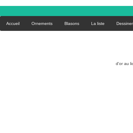
Accueil
Ornements
Blasons
La liste
Dessiner
d'or au li