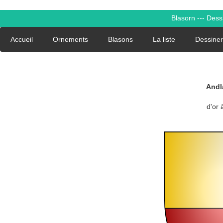
Blasorn --- Des
Accueil
Ornements
Blasons
La liste
Dessiner
Andl
d'or à