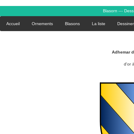
Blasorn --- Des
Accueil
Ornements
Blasons
La liste
Dessiner
Adhemar de
d'or à