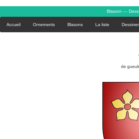
Blasorn --- Des
Accueil
Ornements
Blasons
La liste
Dessiner
de gueules