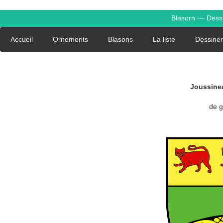
Blasorn --- Des
Accueil
Ornements
Blasons
La liste
Dessiner
Joussine
de gu