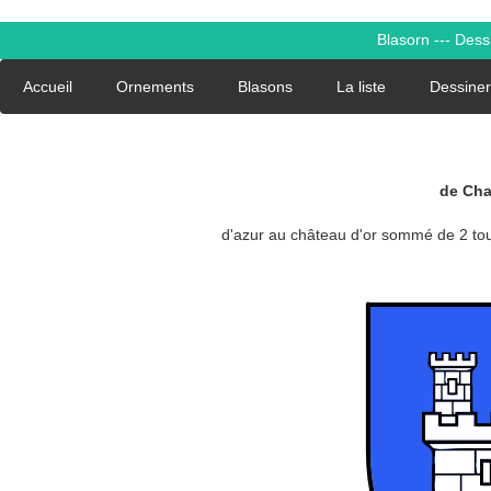
Blasorn --- Des
Accueil
Ornements
Blasons
La liste
Dessiner
de Cha
d'azur au château d'or sommé de 2 tou