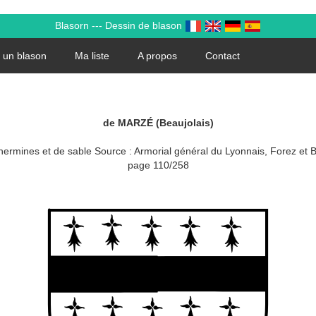
Blasorn --- Dessin de blason
 un blason
Ma liste
A propos
Contact
de MARZÉ (Beaujolais)
rmines et de sable Source : Armorial général du Lyonnais, Forez et B
page 110/258