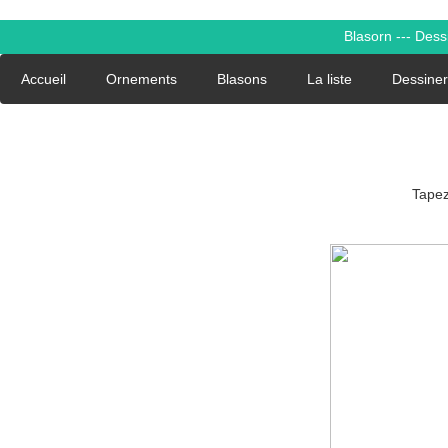
Blasorn --- Des
Accueil
Ornements
Blasons
La liste
Dessiner
Tapez 