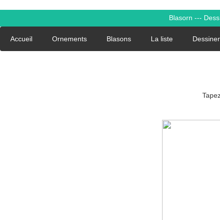
Blasorn --- Des
Accueil
Ornements
Blasons
La liste
Dessiner
Tapez 