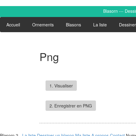
Blasorn --- Dess
Accueil
Ornements
Blasons
La liste
Dessiner
A
Png
1. Visualiser
2. Enregistrer en PNG
Blasorn 2 -
La liste
Dessiner un blason
Ma liste
A propos
Contact
Numé