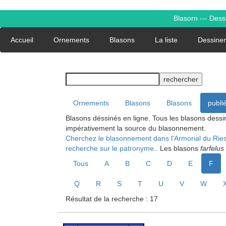
Blasorn --- Des
Accueil
Ornements
Blasons
La liste
Dessiner
rechercher
Ornements
Blasons
Blasons
publi
Blasons déssinés en ligne. Tous les blasons dessin
impérativement la source du blasonnement.
Cherchez le blasonnement dans l'Armorial du Ries
recherche sur le patronyme.
. Les blasons
farfelus
Tous
A
B
C
D
E
F
Q
R
S
T
U
V
W
Résultat de la recherche : 17