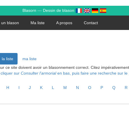
Blasorn --- Dessin de blason
 un blason
Ma liste
A propos
Contact
la liste
ma liste
sur ce site doivent avoir un blasonnement correct. Citez impérativeme
 cliquer sur
Consulter l'armorial
en bas, puis faire une recherche sur le
H
I
J
K
L
M
N
O
P
Q
R