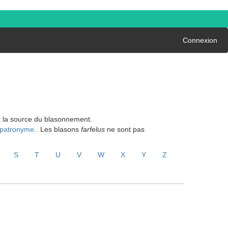
Connexion
nt la source du blasonnement.
 patronyme.
. Les blasons
farfelus
ne sont pas
S
T
U
V
W
X
Y
Z