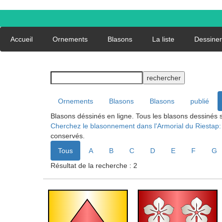
Accueil
Ornements
Blasons
La liste
Dessiner
rechercher
Ornements
Blasons
Blasons
publié
Blasons déssinés en ligne. Tous les blasons dessinés 
Cherchez le blasonnement dans l'Armorial du Riestap:
conservés.
Tous
A
B
C
D
E
F
G
Résultat de la recherche : 2